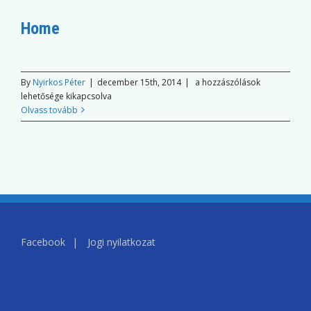
Home
Home
By
Nyirkos Péter
|
december 15th, 2014
|
a hozzászólások
bejegyzéshez
lehetősége kikapcsolva
Olvass tovább
Facebook
Jogi nyilatkozat